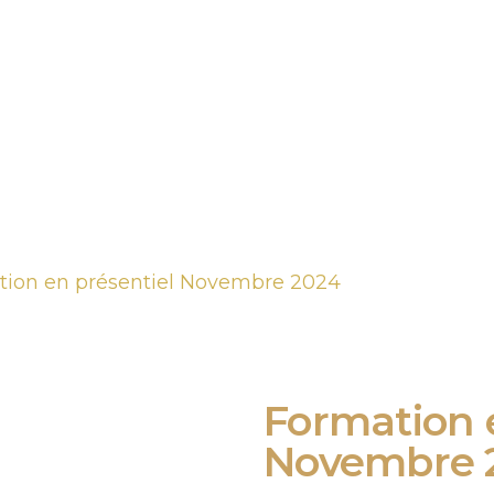
entiel & visio
Formation O.R.A
Boutique
Form
tion en présentiel Novembre 2024
Formation 
Novembre 