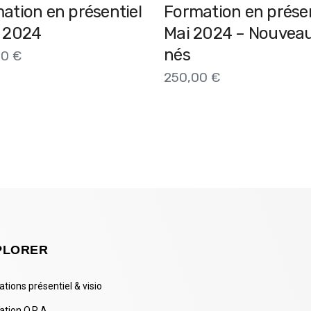
ation en présentiel
Formation en présen
 2024
Mai 2024 – Nouvea
nés
00
€
250,00
€
PLORER
tions présentiel & visio
ation O.R.A