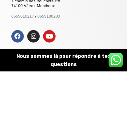
7 chemin des Bouchets-Est
74100 Vétraz-Monthoux
0659010217
/
0659180200
Nous sommes là pour répondre à tes
EXPLORER
✕
questions
Formations présentiel & visio
Formation O.R.A
Boutique
Formation en ligne
Ce site n’appartient pas à Facebook et n’est pas affilié à
Facebook Inc.