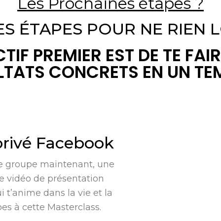
Les Prochaines étapes ?
ES ÉTAPES POUR NE RIEN
TIF PREMIER EST DE TE FAIR
LTATS CONCRETS EN UN T
privé Facebook
 le groupe maintenant, une
e vidéo de présentation
i t’anime dans la vie et la
pes à cette Masterclass.